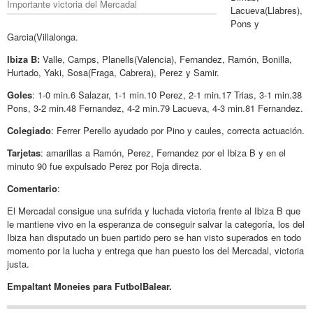
Importante victoria del Mercadal
Lacueva(Llabres),
Pons y
Garcia(Villalonga.
Ibiza B:
Valle, Camps, Planells(Valencia), Fernandez, Ramón, Bonilla,
Hurtado, Yaki, Sosa(Fraga, Cabrera), Perez y Samir.
Goles
: 1-0 min.6 Salazar, 1-1 min.10 Perez, 2-1 min.17 Trias, 3-1 min.38
Pons, 3-2 min.48 Fernandez, 4-2 min.79 Lacueva, 4-3 min.81 Fernandez.
Colegiado
: Ferrer Perello ayudado por Pino y caules, correcta actuación.
Tarjetas
: amarillas a Ramón, Perez, Fernandez por el Ibiza B y en el
minuto 90 fue expulsado Perez por Roja directa.
Comentario
:
El Mercadal consigue una sufrida y luchada victoria frente al Ibiza B que
le mantiene vivo en la esperanza de conseguir salvar la categoría, los del
Ibiza han disputado un buen partido pero se han visto superados en todo
momento por la lucha y entrega que han puesto los del Mercadal, victoria
justa.
Empaltant Moneies para FutbolBalear.