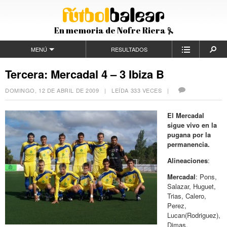
En memoria de Nofre Riera
MENÚ
RESULTADOS
Tercera: Mercadal 4 – 3 Ibiza B
DOMINGO, 12 DE ABRIL DE 2009
| LEÍDA 333 VECES |
El Mercadal
sigue vivo en la
pugana por la
permanencia.
Alineaciones
:
Mercadal
: Pons,
Salazar, Huguet,
Trias, Calero,
Perez,
Lucan(Rodriguez),
Dimas,