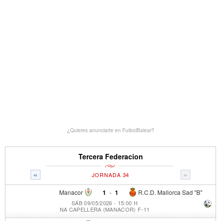
¿Quieres anunciarte en FutbolBalear?
Tercera Federacion
«
»
JORNADA 34
Manacor
1
-
1
R.C.D. Mallorca Sad "B"
SÁB 09/05/2026 - 15:00 H
NA CAPELLERA (MANACOR) F-11