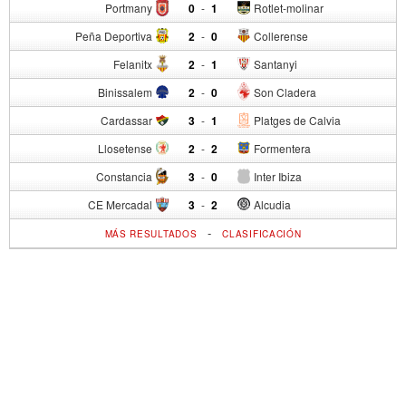
Portmany
0
-
1
Rotlet-molinar
Peña Deportiva
2
-
0
Collerense
Felanitx
2
-
1
Santanyi
Binissalem
2
-
0
Son Cladera
Cardassar
3
-
1
Platges de Calvia
Llosetense
2
-
2
Formentera
Constancia
3
-
0
Inter Ibiza
CE Mercadal
3
-
2
Alcudia
-
MÁS RESULTADOS
CLASIFICACIÓN