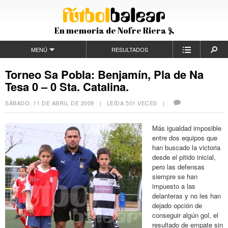
En memoria de Nofre Riera
MENÚ
RESULTADOS
Torneo Sa Pobla: Benjamín, Pla de Na
Tesa 0 – 0 Sta. Catalina.
SÁBADO, 11 DE ABRIL DE 2009
| LEÍDA 501 VECES |
Más igualdad imposible
entre dos equipos que
han buscado la victoria
desde el pitido inicial,
pero las defensas
siempre se han
impuesto a las
delanteras y no les han
dejado opción de
conseguir algún gol, el
resultado de empate sin