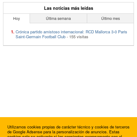
Las noticias más leídas
Hoy
Última semana
Último mes
Crónica partido amistoso internacional: RCD Mallorca 3-0 Paris
Saint-Germain Football Club
- 155 visitas
Utilizamos cookies propias de carácter técnico y cookies de terceros
de Google Adsense para la personalización de anuncios. Estas
cookies solo se activarán si las consientes expresamente con el