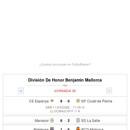
¿Quieres anunciarte en FutbolBalear?
División De Honor Benjamin Mallorca
«
»
JORNADA 22
CE Espanya
8
-
0
SP. Ciutat de Palma
SÁB 11/04/2026 - 11:00 H
LLUCMAJOR F-7 A
Manacor
6
-
3
SD La Salle
Poblense
1
-
6
RCD Mallorca