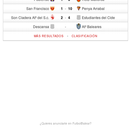
San Francisco
1
-
10
Penya Arrabal
Son Cladera Atº del S.c.
2
-
4
Estudiantes del Cide
Descansa
-
Atº Baleares
-
MÁS RESULTADOS
CLASIFICACIÓN
¿Quieres anunciarte en FutbolBalear?