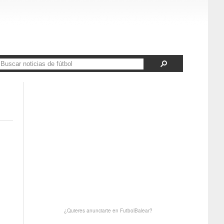
¿Quieres anunciarte en FutbolBalear?