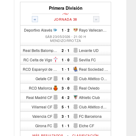
Primera División
«
»
JORNADA 38
Deportivo Alavés
1
-
2
Rayo Vallecano de Madrid
SÁB 23/05/2026 - 21:00 H
MENDIZORROTZA
Real Betis Balompié
2
-
1
Levante UD
RC Celta de Vigo
1
-
0
Sevilla FC
RCD Espanyol de Barcelona
1
-
1
Real Sociedad de Fútbol
Getafe CF
1
-
0
Club Atlético Osasuna
RCD Mallorca
3
-
0
Real Oviedo
Real Madrid CF
4
-
2
Athletic Club
Villarreal CF
5
-
1
Club Atlético de Madrid
Valencia CF
3
-
1
FC Barcelona
Girona FC
1
-
1
Elche CF
-
MÁS RESULTADOS
CLASIFICACIÓN