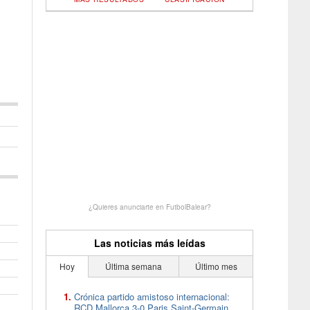
¿Quieres anunciarte en FutbolBalear?
Las noticias más leídas
Hoy
Última semana
Último mes
Crónica partido amistoso internacional:
RCD Mallorca 3-0 Paris Saint-Germain