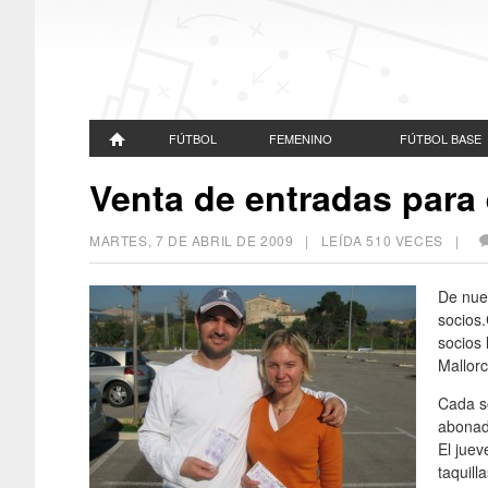
FÚTBOL
FEMENINO
FÚTBOL BASE
Venta de entradas para
MARTES, 7 DE ABRIL DE 2009
| LEÍDA 510 VECES |
De nuev
socios.
socios 
Mallorc
Cada so
abonado
El jue
taquilla