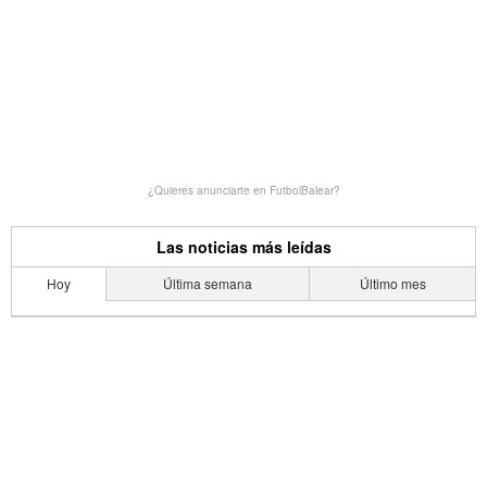
¿Quieres anunciarte en FutbolBalear?
Las noticias más leídas
Hoy
Última semana
Último mes