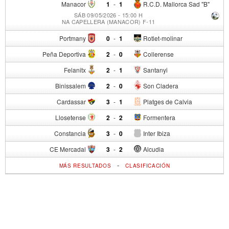
Manacor
1
-
1
R.C.D. Mallorca Sad "B"
SÁB 09/05/2026 - 15:00 H
NA CAPELLERA (MANACOR) F-11
Portmany
0
-
1
Rotlet-molinar
Peña Deportiva
2
-
0
Collerense
Felanitx
2
-
1
Santanyi
Binissalem
2
-
0
Son Cladera
Cardassar
3
-
1
Platges de Calvia
Llosetense
2
-
2
Formentera
Constancia
3
-
0
Inter Ibiza
CE Mercadal
3
-
2
Alcudia
-
MÁS RESULTADOS
CLASIFICACIÓN