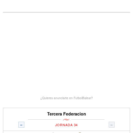
¿Quieres anunciarte en FutbolBalear?
Tercera Federacion
«
»
JORNADA 34