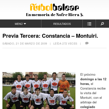
En memoria de Nofre Riera
MENÚ
RESULTADOS
Previa Tercera: Constancia – Montuiri.
SÁBADO, 21 DE MARZO DE 2009
| LEÍDA 272 VECES |
El próximo
domingo a las 12
horas,
el
Constancia recibe
la visita del
Montuiri, con el
arbitraje del
colegiado