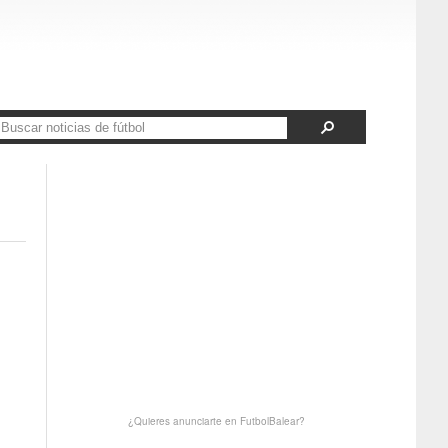
¿Quieres anunciarte en FutbolBalear?