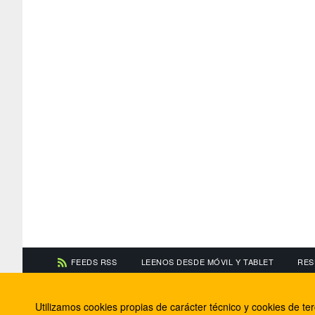
FEEDS RSS
LEENOS DESDE MÓVIL Y TABLET
RES
CONTACTA CON NOSOTROS
ACERCA DE NOSOTR
Utilizamos cookies propias de carácter técnico y cookies de t
Información de contacto
El equipo de FútbolBa