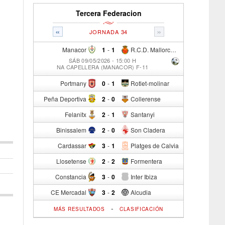
Tercera Federacion
«
»
JORNADA 34
Manacor
1
-
1
R.C.D. Mallorca Sad "B"
SÁB 09/05/2026 - 15:00 H
NA CAPELLERA (MANACOR) F-11
Portmany
0
-
1
Rotlet-molinar
Peña Deportiva
2
-
0
Collerense
Felanitx
2
-
1
Santanyi
Binissalem
2
-
0
Son Cladera
Cardassar
3
-
1
Platges de Calvia
Llosetense
2
-
2
Formentera
Constancia
3
-
0
Inter Ibiza
CE Mercadal
3
-
2
Alcudia
-
MÁS RESULTADOS
CLASIFICACIÓN