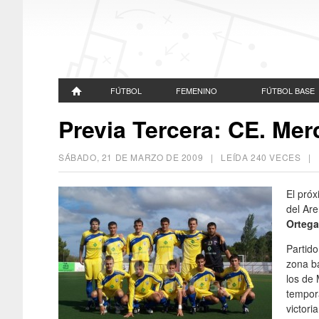
FÚTBOL
FEMENINO
FÚTBOL BASE
Previa Tercera: CE. Mer
SÁBADO, 21 DE MARZO DE 2009
| LEÍDA 240 VECES 
El pró
del Are
Ortega
Partido
zona ba
los de 
tempora
victori