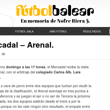
En memoria de Nofre Riera
FÚTBOL SALA
MÁS FÚTBOL
RESULTADOS
cadal – Arenal.
|
ximo
domingo a las 17 horas
, el Mercadal recibe la visita
nal, con el arbitraje del
colegiado Carlos Alb. Lara
.
 a cara de perro entre dos equipos que luchan por eludir la
ja de la clasificación, el Arenal aventaja en tres puntos a
Menorca y se juegan el ser o no ser de Tercera la próxima
da, los dos equipos saldrán desde el inició a por la
a porque no les vale ningún otro resultado, el empate entre