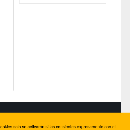
S
ookies solo se activarán si las consientes expresamente con el
lorca