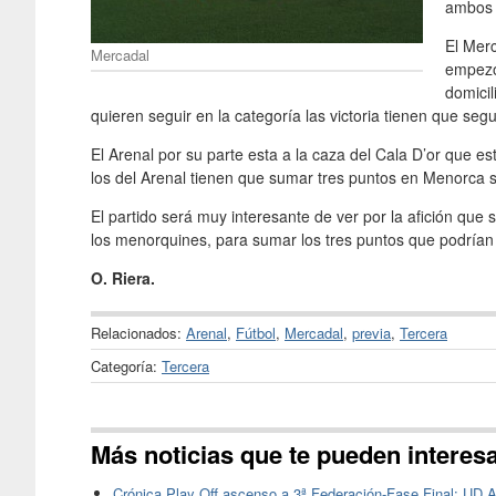
ambos l
El Merc
Mercadal
empezó 
domicil
quieren seguir en la categoría las victoria tienen que segu
El Arenal por su parte esta a la caza del Cala D’or que e
los del Arenal tienen que sumar tres puntos en Menorca 
El partido será muy interesante de ver por la afición qu
los menorquines, para sumar los tres puntos que podrían 
O. Riera.
Relacionados:
Arenal
,
Fútbol
,
Mercadal
,
previa
,
Tercera
Categoría:
Tercera
Más noticias que te pueden interes
Crónica Play Off ascenso a 3ª Federación-Fase Final: UD A