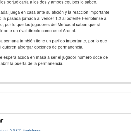
es perjudicaría a los dos y ambos equipos lo saben.
adal juega en casa ante su afición y la reacción importante
la pasada jornada al vencer 1.2 al potente Ferriolense a
io, por lo que los jugadores del Mercadal saben que si
ir ante un rival directo como es el Arenal.
sta semana también tiene un partido importante, por lo que
si quieren albergar opciones de permanencia.
e se espera acuda en masa a ser el jugador numero doce de
abrir la puerta de la permanencia.
ar
renal 0-0 CD Ferriolense