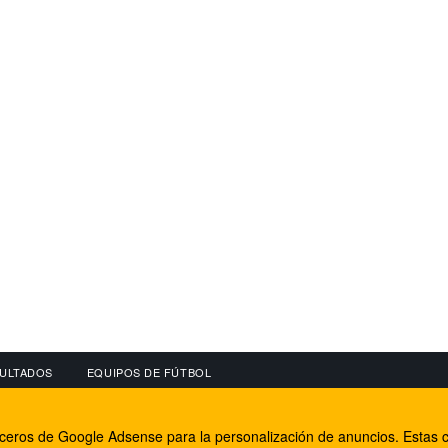
ULTADOS
EQUIPOS DE FÚTBOL
OS
CONECTA CON NOSOTROS
OTROS SERVICIO
erceros de Google Adsense para la personalización de anuncios. Estas c
lear
Facebook
Internet Rural Mal