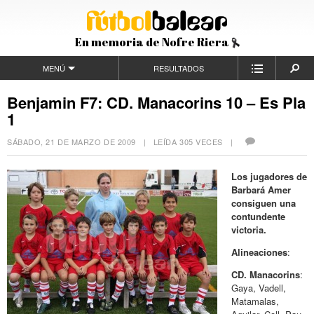
En memoria de Nofre Riera
MENÚ
RESULTADOS
Benjamin F7: CD. Manacorins 10 – Es Pla
1
SÁBADO, 21 DE MARZO DE 2009
| LEÍDA 305 VECES |
Los jugadores de
Barbará Amer
consiguen una
contundente
victoria.
Alineaciones
:
CD. Manacorins
:
Gaya, Vadell,
Matamalas,