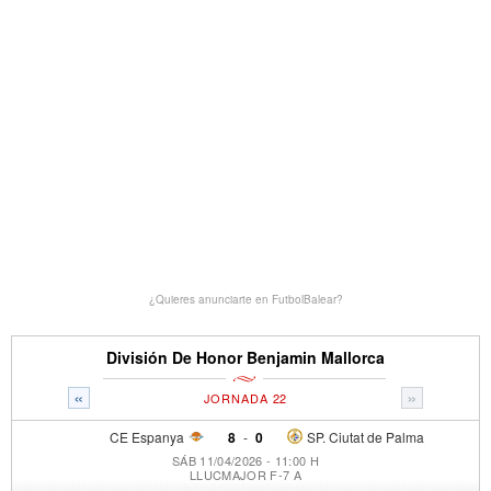
¿Quieres anunciarte en FutbolBalear?
División De Honor Benjamin Mallorca
«
»
JORNADA 22
CE Espanya
8
-
0
SP. Ciutat de Palma
SÁB 11/04/2026 - 11:00 H
LLUCMAJOR F-7 A