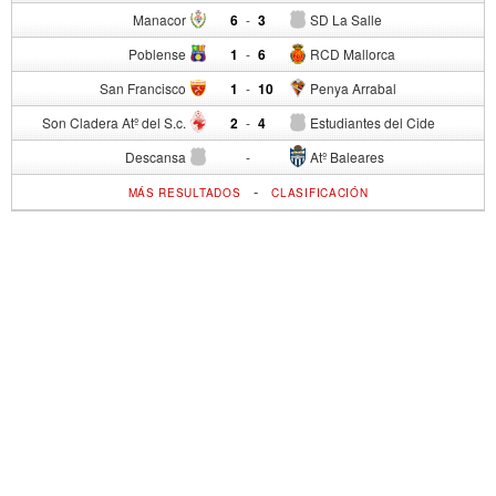
Manacor
6
-
3
SD La Salle
Poblense
1
-
6
RCD Mallorca
San Francisco
1
-
10
Penya Arrabal
Son Cladera Atº del S.c.
2
-
4
Estudiantes del Cide
Descansa
-
Atº Baleares
-
MÁS RESULTADOS
CLASIFICACIÓN