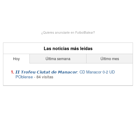
¿Quieres anunciarte en FutbolBalear?
Las noticias más leídas
Hoy
Última semana
Último mes
𝙄𝙄 𝙏𝙧𝙤𝙛𝙚𝙪 𝘾𝙞𝙪𝙩𝙖𝙩 𝙙𝙚 𝙈𝙖𝙣𝙖𝙘𝙤𝙧: CD Manacor 0-2 UD
POblense
- 84 visitas