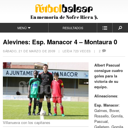
En memoria de Nofre Riera
MENÚ
RESULTADOS
Alevines: Esp. Manacor 4 – Montaura 0
SÁBADO, 21 DE MARZO DE 2009
| LEÍDA 723 VECES |
2
Albert Pascual
consigue cuatro
goles para la
victoria de su
equipo.
Alineaciones
:
Esp. Manacor
:
Galmes, Bover,
Rossello, Gomila,
Pascual,
Villanueva con los capitanes
Galletero, Gomila,