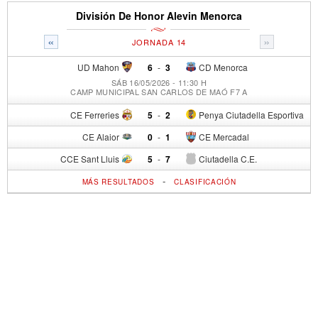
División De Honor Alevin Menorca
«
»
JORNADA 14
UD Mahon
6
-
3
CD Menorca
SÁB 16/05/2026 - 11:30 H
CAMP MUNICIPAL SAN CARLOS DE MAÓ F7 A
CE Ferreries
5
-
2
Penya Ciutadella Esportiva
CE Alaior
0
-
1
CE Mercadal
CCE Sant Lluis
5
-
7
Ciutadella C.E.
-
MÁS RESULTADOS
CLASIFICACIÓN