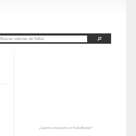
¿Quieres anunciarte en FutbolBalear?