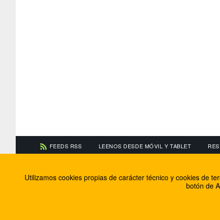
FEEDS RSS
LEENOS DESDE MÓVIL Y TABLET
RES
CONTACTA CON NOSOTROS
ACERCA DE NOSOTR
Utilizamos cookies propias de carácter técnico y cookies de t
Información de contacto
El equipo de FútbolBa
botón de A
Anúnciate en FútbolBalear
Soluciones Corporativ
Colabora con nosotros
Canal ético