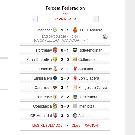
Tercera Federacion
«
»
JORNADA 34
Manacor
1
-
1
R.C.D. Mallorca Sad "B"
SÁB 09/05/2026 - 15:00 H
NA CAPELLERA (MANACOR) F-11
Portmany
0
-
1
Rotlet-molinar
Peña Deportiva
2
-
0
Collerense
Felanitx
2
-
1
Santanyi
Binissalem
2
-
0
Son Cladera
Cardassar
3
-
1
Platges de Calvia
Llosetense
2
-
2
Formentera
Constancia
3
-
0
Inter Ibiza
CE Mercadal
3
-
2
Alcudia
-
MÁS RESULTADOS
CLASIFICACIÓN