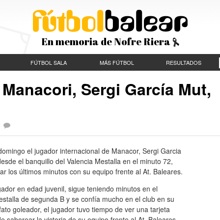
En memoria de Nofre Riera
FÚTBOL SALA
MÁS FÚTBOL
RESULTADOS
l Manacori, Sergi García Mut,
|
domingo el jugador internacional de Manacor, Sergi Garcia
desde el banquillo del Valencia Mestalla en el minuto 72,
ar los últimos minutos con su equipo frente al At. Baleares.
gador en edad juvenil, sigue teniendo minutos en el
estalla de segunda B y se confía mucho en el club en su
lfato goleador, el jugador tuvo tiempo de ver una tarjeta
de saborear la victoria de su equipo frente al At. Baleares.