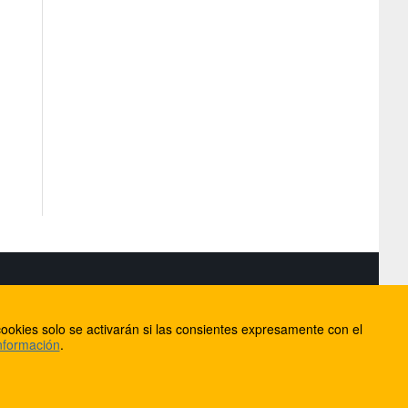
S
ookies solo se activarán si las consientes expresamente con el
lorca
nformación
.
ios