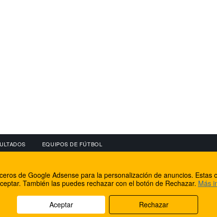
ULTADOS
EQUIPOS DE FÚTBOL
OS
CONECTA CON NOSOTROS
OTROS SERVICIO
erceros de Google Adsense para la personalización de anuncios. Estas c
lear
Facebook
Internet Rural Mal
ceptar. También las puedes rechazar con el botón de Rechazar.
Más i
as IP
Twitter
Registro de domin
Aceptar
Rechazar