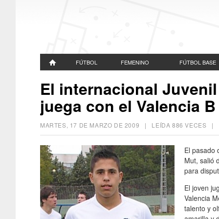
FÚTBOL
FEMENINO
FÚTBOL BASE
El internacional Juveni
juega con el Valencia B
MARTES, 17 DE MARZO DE 2009
| LEÍDA 886 VECES 
El pasado 
Mut, salió 
para disput
El joven ju
Valencia M
talento y o
amarilla y 