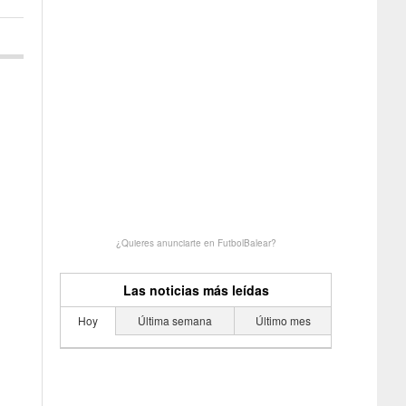
¿Quieres anunciarte en FutbolBalear?
Las noticias más leídas
Hoy
Última semana
Último mes