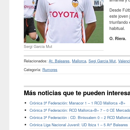
Desde Fútb
este joven 
triunfando 
habitual.
O. Riera.
Sergi Garcia Mut
Relacionados:
At. Baleares
,
Mallorca
,
Segi Garcia Mut
,
Valenc
Categoría:
Rumores
Más noticias que te pueden interes
Crónica 3ª Federación: Manacor 1 – 1 RCD Mallorca «B»
Crónica 3ª Federación: RCD Mallorca»B» 7 – 0 CE Mercada
Crónica 3ª Federación : CD. Binissalem 0 – 2 RCD Mallorc
Crónica Liga Nacional Juvenil: UD Ibiza 1 – 5 Atº Baleares