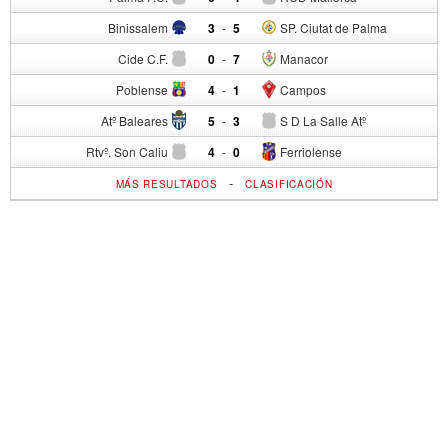
Binissalem
3
-
5
SP. Ciutat de Palma
Cide C.F.
0
-
7
Manacor
Poblense
4
-
1
Campos
Atº Baleares
5
-
3
S D La Salle Atº
Rtvº. Son Caliu
4
-
0
Ferriolense
-
MÁS RESULTADOS
CLASIFICACIÓN