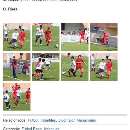
O. Riera.
Relacionados:
Fútbol
,
Infantiles
,
Llucmajor
,
Manacorins
Categoría:
Fútbol Base
,
Infantiles