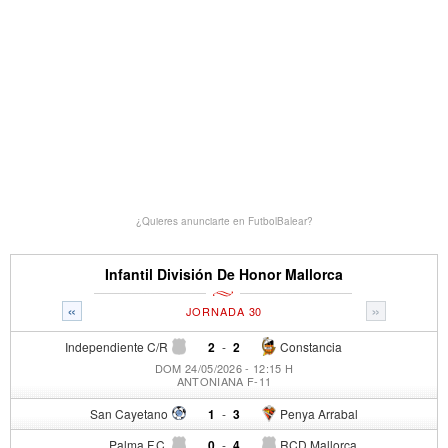
¿Quieres anunciarte en FutbolBalear?
Infantil División De Honor Mallorca
«
»
JORNADA 30
Independiente C/R
2
-
2
Constancia
DOM 24/05/2026 - 12:15 H
ANTONIANA F-11
San Cayetano
1
-
3
Penya Arrabal
Palma F.C.
0
-
4
RCD Mallorca