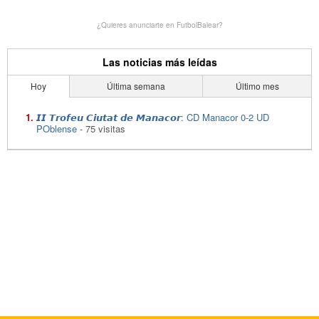
¿Quieres anunciarte en FutbolBalear?
Las noticias más leídas
Hoy
Última semana
Último mes
𝙄𝙄 𝙏𝙧𝙤𝙛𝙚𝙪 𝘾𝙞𝙪𝙩𝙖𝙩 𝙙𝙚 𝙈𝙖𝙣𝙖𝙘𝙤𝙧: CD Manacor 0-2 UD
POblense
- 75 visitas