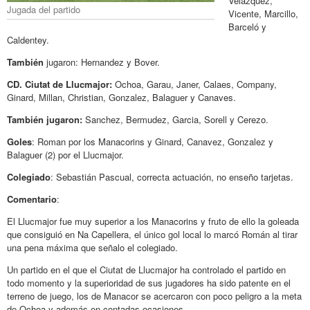
Velazquez,
Jugada del partido
Vicente, Marcillo,
Barceló y
Caldentey.
También
jugaron: Hernandez y Bover.
CD. Ciutat de Llucmajor:
Ochoa, Garau, Janer, Calaes, Company,
Ginard, Millan, Christian, Gonzalez, Balaguer y Canaves.
También jugaron:
Sanchez, Bermudez, Garcia, Sorell y Cerezo.
Goles
: Roman por los Manacorins y Ginard, Canavez, Gonzalez y
Balaguer (2) por el Llucmajor.
Colegiado
: Sebastián Pascual, correcta actuación, no enseño tarjetas.
Comentario
:
El Llucmajor fue muy superior a los Manacorins y fruto de ello la goleada
que consiguió en Na Capellera, el único gol local lo marcó Román al tirar
una pena máxima que señalo el colegiado.
Un partido en el que el Ciutat de Llucmajor ha controlado el partido en
todo momento y la superioridad de sus jugadores ha sido patente en el
terreno de juego, los de Manacor se acercaron con poco peligro a la meta
de Ochoa y además en contadas ocasiones.