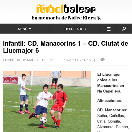
En memoria de Nofre Riera
MENÚ
RESULTADOS
Infantil: CD. Manacorins 1 – CD. Ciutat de
Llucmajor 6
LUNES, 16 DE MARZO DE 2009
| LEÍDA 611 VECES |
El Llucmajor
golea a los
Manacorins en
Na Capellera.
Alineaciones
:
CD. Manacorins:
Suñer, Cañellas,
Ortia, Gomila,
Alzamora, Roman,