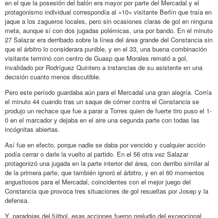
en el que la posesión del balón era mayor por parte del Mercadal y el
protagonismo individual correspondía al «10» visitante Berlín que traía en
jaque a los zagueros locales, pero sin ocasiones claras de gol en ninguna
meta, aunque sí con dos jugadas polémicas, una por bando. En el minuto
27 Salazar era derribado sobre la línea del área grande del Constancia sin
que el árbitro lo considerara punible, y en el 33, una buena combinación
visitante terminó con centro de Guasp que Morales remató a gol,
invalidado por Rodríguez Quintero a instancias de su asistente en una
decisión cuanto menos discutible.
Pero este período guardaba aún para el Mercadal una gran alegría. Corría
el minuto 44 cuando tras un saque de córner contra el Constancia se
produjo un rechace que fue a parar a Torres quien de fuerte tiro puso el 1-
0 en el marcador y dejaba en el aire una segunda parte con todas las
incógnitas abiertas.
Así fue en efecto, porque nadie se daba por vencido y cualquier acción
podía cerrar o darle la vuelto al partido. En el 56 otra vez Salazar
protagonizó una jugada en la parte interior del área, con derribo similar al
de la primera parte, que también ignoró el árbitro, y en el 60 momentos
angustiosos para el Mercadal, coincidentes con el mejor juego del
Constancia que provoca tres situaciones de gol resueltas por Josep y la
defensa.
Y, paradojas del fútbol, esas acciones fueron preludio del excepcional