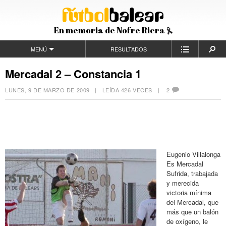
En memoria de Nofre Riera
MENÚ
RESULTADOS
Mercadal 2 – Constancia 1
LUNES, 9 DE MARZO DE 2009
| LEÍDA 426 VECES |
2
Eugenio Villalonga
Es Mercadal
Sufrida, trabajada
y merecida
victoria mínima
del Mercadal, que
más que un balón
de oxígeno, le