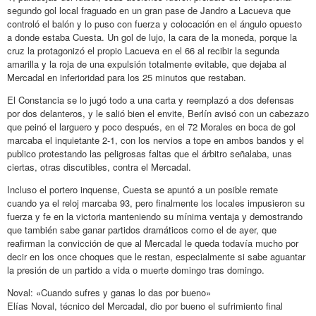
segundo gol local fraguado en un gran pase de Jandro a Lacueva que
controló el balón y lo puso con fuerza y colocación en el ángulo opuesto
a donde estaba Cuesta. Un gol de lujo, la cara de la moneda, porque la
cruz la protagonizó el propio Lacueva en el 66 al recibir la segunda
amarilla y la roja de una expulsión totalmente evitable, que dejaba al
Mercadal en inferioridad para los 25 minutos que restaban.
El Constancia se lo jugó todo a una carta y reemplazó a dos defensas
por dos delanteros, y le salió bien el envite, Berlín avisó con un cabezazo
que peinó el larguero y poco después, en el 72 Morales en boca de gol
marcaba el inquietante 2-1, con los nervios a tope en ambos bandos y el
publico protestando las peligrosas faltas que el árbitro señalaba, unas
ciertas, otras discutibles, contra el Mercadal.
Incluso el portero inquense, Cuesta se apuntó a un posible remate
cuando ya el reloj marcaba 93, pero finalmente los locales impusieron su
fuerza y fe en la victoria manteniendo su mínima ventaja y demostrando
que también sabe ganar partidos dramáticos como el de ayer, que
reafirman la convicción de que al Mercadal le queda todavía mucho por
decir en los once choques que le restan, especialmente si sabe aguantar
la presión de un partido a vida o muerte domingo tras domingo.
Noval: «Cuando sufres y ganas lo das por bueno»
Elías Noval, técnico del Mercadal, dio por bueno el sufrimiento final