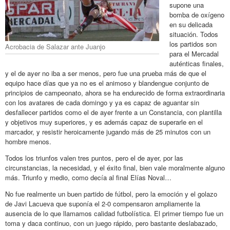
supone una
bomba de oxígeno
en su delicada
situación. Todos
los partidos son
Acrobacia de Salazar ante Juanjo
para el Mercadal
auténticas finales,
y el de ayer no iba a ser menos, pero fue una prueba más de que el
equipo hace días que ya no es el animoso y blandengue conjunto de
principios de campeonato, ahora se ha endurecido de forma extraordinaria
con los avatares de cada domingo y ya es capaz de aguantar sin
desfallecer partidos como el de ayer frente a un Constancia, con plantilla
y objetivos muy superiores, y es además capaz de superarle en el
marcador, y resistir heroicamente jugando más de 25 minutos con un
hombre menos.
Todos los triunfos valen tres puntos, pero el de ayer, por las
circunstancias, la necesidad, y el éxito final, bien vale moralmente alguno
más. Triunfo y medio, como decía al final Elías Noval…
No fue realmente un buen partido de fútbol, pero la emoción y el golazo
de Javi Lacueva que suponía el 2-0 compensaron ampliamente la
ausencia de lo que llamamos calidad futbolística. El primer tiempo fue un
toma y daca continuo, con un juego rápido, pero bastante deslabazado,