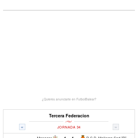
¿Quieres anunciarte en FutbolBalear?
Tercera Federacion
«
»
JORNADA 34
Manacor
1
-
1
R.C.D. Mallorca Sad "B"