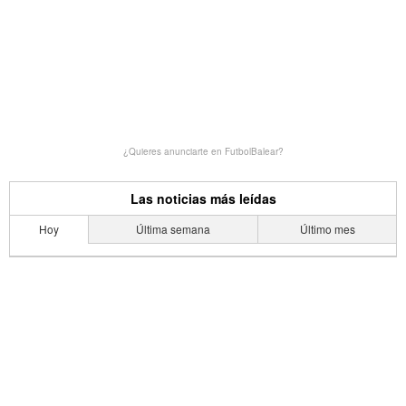
¿Quieres anunciarte en FutbolBalear?
Las noticias más leídas
Hoy
Última semana
Último mes