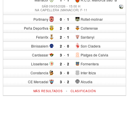
SÁB 09/05/2026 - 15:00 H
NA CAPELLERA (MANACOR) F-11
Portmany
0
-
1
Rotlet-molinar
Peña Deportiva
2
-
0
Collerense
Felanitx
2
-
1
Santanyi
Binissalem
2
-
0
Son Cladera
Cardassar
3
-
1
Platges de Calvia
Llosetense
2
-
2
Formentera
Constancia
3
-
0
Inter Ibiza
CE Mercadal
3
-
2
Alcudia
-
MÁS RESULTADOS
CLASIFICACIÓN