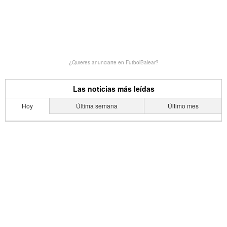
¿Quieres anunciarte en FutbolBalear?
Las noticias más leídas
Hoy
Última semana
Último mes