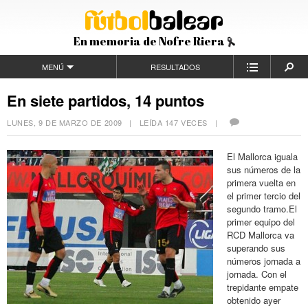
En memoria de Nofre Riera
MENÚ
RESULTADOS
En siete partidos, 14 puntos
LUNES, 9 DE MARZO DE 2009
| LEÍDA 147 VECES |
El Mallorca iguala
sus números de la
primera vuelta en
el primer tercio del
segundo tramo.El
primer equipo del
RCD Mallorca va
superando sus
números jornada a
jornada. Con el
trepidante empate
obtenido ayer