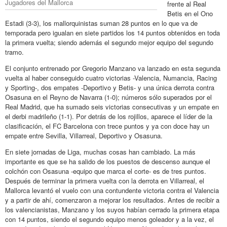
Jugadores del Mallorca
frente al Real
Betis en el Ono
Estadi (3-3), los mallorquinistas suman 28 puntos en lo que va de
temporada pero igualan en siete partidos los 14 puntos obtenidos en toda
la primera vuelta; siendo además el segundo mejor equipo del segundo
tramo.
El conjunto entrenado por Gregorio Manzano va lanzado en esta segunda
vuelta al haber conseguido cuatro victorias -Valencia, Numancia, Racing
y Sporting-, dos empates -Deportivo y Betis- y una única derrota contra
Osasuna en el Reyno de Navarra (1-0); números sólo superados por el
Real Madrid, que ha sumado seis victorias consecutivas y un empate en
el derbi madrileño (1-1). Por detrás de los rojillos, aparece el líder de la
clasificación, el FC Barcelona con trece puntos y ya con doce hay un
empate entre Sevilla, Villarreal, Deportivo y Osasuna.
En siete jornadas de Liga, muchas cosas han cambiado. La más
importante es que se ha salido de los puestos de descenso aunque el
colchón con Osasuna -equipo que marca el corte- es de tres puntos.
Después de terminar la primera vuelta con la derrota en Villarreal, el
Mallorca levantó el vuelo con una contundente victoria contra el Valencia
y a partir de ahí, comenzaron a mejorar los resultados. Antes de recibir a
los valencianistas, Manzano y los suyos habían cerrado la primera etapa
con 14 puntos, siendo el segundo equipo menos goleador y a la vez, el