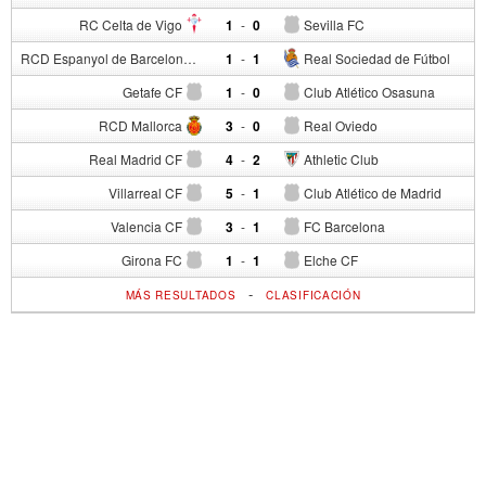
RC Celta de Vigo
1
-
0
Sevilla FC
RCD Espanyol de Barcelona
1
-
1
Real Sociedad de Fútbol
Getafe CF
1
-
0
Club Atlético Osasuna
RCD Mallorca
3
-
0
Real Oviedo
Real Madrid CF
4
-
2
Athletic Club
Villarreal CF
5
-
1
Club Atlético de Madrid
Valencia CF
3
-
1
FC Barcelona
Girona FC
1
-
1
Elche CF
-
MÁS RESULTADOS
CLASIFICACIÓN