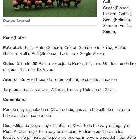
Coll,
Simón(Blanco),
Llobera, Gabriel,
Seguí(Belman),
Penya Arrabal
Zamora, Emilio,
Sastre,
Pérez(Boby)
P.Arrabal:
Borja, Mateu(Sandro), Crespí, Samuel, González, Pintos,
Guillem, Meliá, Raúl(Jiménez), Ladislao y Sergio(Vives)
Goles
: 0-1 min. 55 Raúl a despeje de Perón, 1-1, min. 88 Belman de tiro
cruzado, 1-2, min. 93 Vives
Arbitro
: Sr. Roig Escandell (Formentera), excelente actuación
Tarjetas
: amarillas a Coll, Zamora, Emilio y Belman del Xilvar.
Comentario
:
Partido muy disputado en Xilvar donde, quizás, el resultado más justo
hubiera sido empate a uno.
Dos estilos de juego muy distintos, el Xilvar todo fuerza y entrega y el
Peña Arrabal mejor técnica y colocación. Pudieron adelantarse los
locales en la primera parte pero las buenas intervenciones del meta Borja