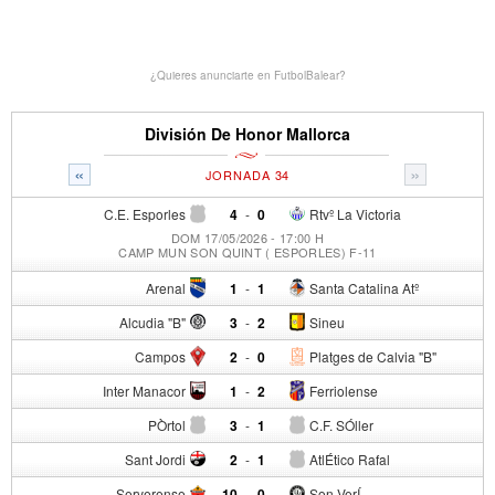
¿Quieres anunciarte en FutbolBalear?
División De Honor Mallorca
«
»
JORNADA 34
C.E. Esporles
4
-
0
Rtvº La Victoria
DOM 17/05/2026 - 17:00 H
CAMP MUN SON QUINT ( ESPORLES) F-11
Arenal
1
-
1
Santa Catalina Atº
Alcudia "B"
3
-
2
Sineu
Campos
2
-
0
Platges de Calvia "B"
Inter Manacor
1
-
2
Ferriolense
PÒrtol
3
-
1
C.F. SÓller
Sant Jordi
2
-
1
AtlÉtico Rafal
Serverense
10
-
0
Son VerÍ