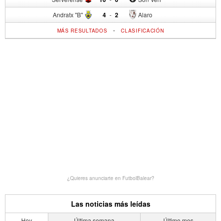
Andratx "B"
4
-
2
Alaro
-
MÁS RESULTADOS
CLASIFICACIÓN
¿Quieres anunciarte en FutbolBalear?
Las noticias más leídas
Hoy
Última semana
Último mes