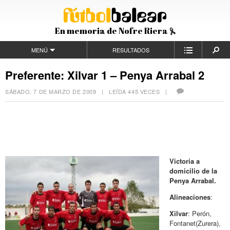
En memoria de Nofre Riera
MENÚ
RESULTADOS
Preferente: Xilvar 1 – Penya Arrabal 2
SÁBADO, 7 DE MARZO DE 2009
| LEÍDA 445 VECES |
Victoria a
domicilio de la
Penya Arrabal.
Alineaciones
:
Xilvar
: Perón,
Fontanet(Zurera),