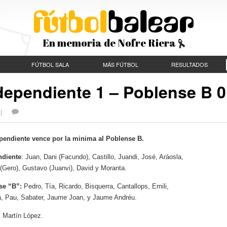
En memoria de Nofre Riera
FÚTBOL SALA
MÁS FÚTBOL
RESULTADOS
ndependiente 1 – Poblense B 0
S |
pendiente vence por la minima al Poblense B.
ndiente
: Juan, Dani (Facundo), Castillo, Juandi, José, Aráosla,
(Gero), Gustavo (Juanvi), David y Moranta.
se “B”:
Pedro, Tía, Ricardo, Bisquerra, Cantallops, Emili,
, Pau, Sabater, Jaume Joan, y Jaume Andréu.
: Martín López.