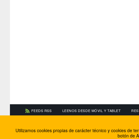
FEEDS RSS
LEENOS DESDE MÓVIL Y TABLET
RES
CONTACTA CON NOSOTROS
ACERCA DE NOSOTR
Utilizamos cookies propias de carácter técnico y cookies de t
Información de contacto
El equipo de FútbolBa
botón de A
Anúnciate en FútbolBalear
Soluciones Corporativ