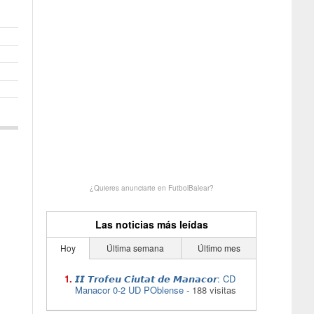
¿Quieres anunciarte en FutbolBalear?
Las noticias más leídas
Hoy
Última semana
Último mes
𝙄𝙄 𝙏𝙧𝙤𝙛𝙚𝙪 𝘾𝙞𝙪𝙩𝙖𝙩 𝙙𝙚 𝙈𝙖𝙣𝙖𝙘𝙤𝙧: CD
Manacor 0-2 UD POblense
- 188 visitas