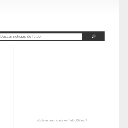
¿Quieres anunciarte en FutbolBalear?