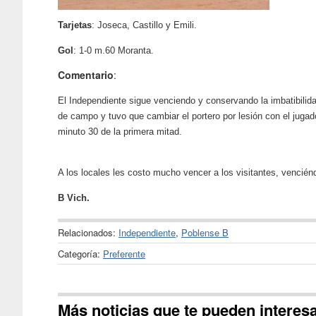
Tarjetas
: Joseca, Castillo y Emili.
Gol
: 1-0 m.60
Moranta.
Comentario
:
El Independiente sigue venciendo y conservando la imbatibili
de campo y tuvo que cambiar el portero por lesión
con el juga
minuto 30 de la primera mitad.
A los locales les costo mucho vencer a los
visitantes, vencién
B Vich.
Relacionados:
Independiente
,
Poblense B
Categoría:
Preferente
Más noticias que te pueden interes