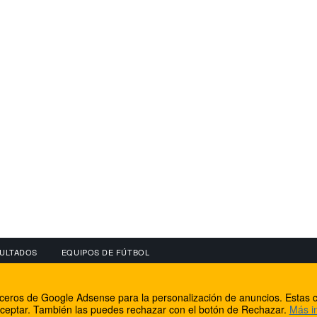
ULTADOS
EQUIPOS DE FÚTBOL
OS
CONECTA CON NOSOTROS
OTROS SERVICIO
erceros de Google Adsense para la personalización de anuncios. Estas c
lear
Facebook
Internet Rural Mal
ceptar. También las puedes rechazar con el botón de Rechazar.
Más i
as IP
Twitter
Registro de domin