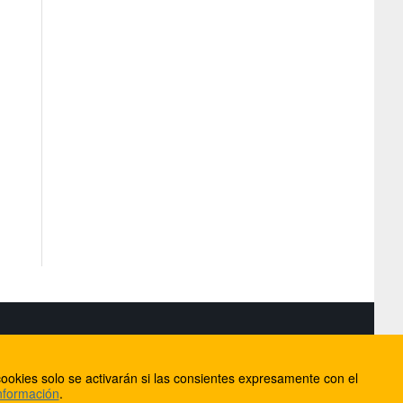
S
ookies solo se activarán si las consientes expresamente con el
lorca
nformación
.
ios