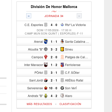
División De Honor Mallorca
«
»
JORNADA 34
C.E. Esporles
4
-
0
Rtvº La Victoria
DOM 17/05/2026 - 17:00 H
CAMP MUN SON QUINT ( ESPORLES) F-11
Arenal
1
-
1
Santa Catalina Atº
Alcudia "B"
3
-
2
Sineu
Campos
2
-
0
Platges de Calvia "B"
Inter Manacor
1
-
2
Ferriolense
PÒrtol
3
-
1
C.F. SÓller
Sant Jordi
2
-
1
AtlÉtico Rafal
Serverense
10
-
0
Son VerÍ
Andratx "B"
4
-
2
Alaro
-
MÁS RESULTADOS
CLASIFICACIÓN