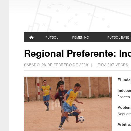
FÚTBOL
FEMENINO
FÚTBOL BASE
Regional Preferente: I
SÁBADO, 28 DE FEBRERO DE 2009
| LEÍDA 397 VECE
El inde
Indepe
Joseca 
Poblen
Noguera
Arbitro