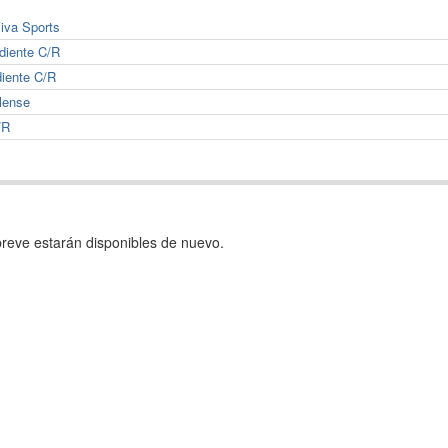
Viva Sports
ndiente C/R
diente C/R
olense
/R
reve estarán disponibles de nuevo.