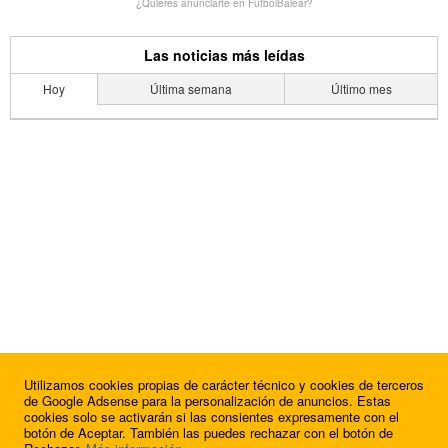
¿Quieres anunciarte en FutbolBalear?
Las noticias más leídas
Hoy
Última semana
Último mes
Utilizamos cookies propias de carácter técnico y cookies de terceros
de Google Adsense para la personalización de anuncios. Estas
cookies solo se activarán si las consientes expresamente con el
botón de Aceptar. También las puedes rechazar con el botón de