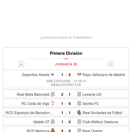
¿Quieres anunciarte en FutbolBalear?
Primera División
«
»
JORNADA 38
Deportivo Alavés
1
-
2
Rayo Vallecano de Madrid
SÁB 23/05/2026 - 21:00 H
MENDIZORROTZA
Real Betis Balompié
2
-
1
Levante UD
RC Celta de Vigo
1
-
0
Sevilla FC
RCD Espanyol de Barcelona
1
-
1
Real Sociedad de Fútbol
Getafe CF
1
-
0
Club Atlético Osasuna
RCD Mallorca
3
-
0
Real Oviedo