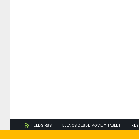
FEEDS RSS
LEENOS DESDE MÓVIL Y TABLET
RES