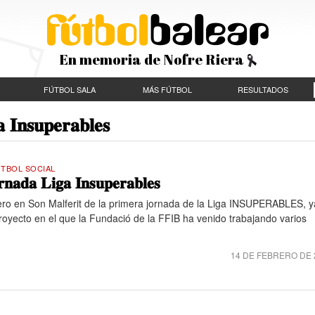
En memoria de Nofre Riera
FÚTBOL SALA
MÁS FÚTBOL
RESULTADOS
𝐮𝐩𝐞𝐫𝐚𝐛𝐥𝐞𝐬
TBOL SOCIAL
𝐧𝐚𝐝𝐚 𝐋𝐢𝐠𝐚 𝐈𝐧𝐬𝐮𝐩𝐞𝐫𝐚𝐛𝐥𝐞𝐬
nero en Son Malferit de la primera jornada de la Liga INSUPERABLES, y
oyecto en el que la Fundació de la FFIB ha venido trabajando varios
14 DE FEBRERO DE 