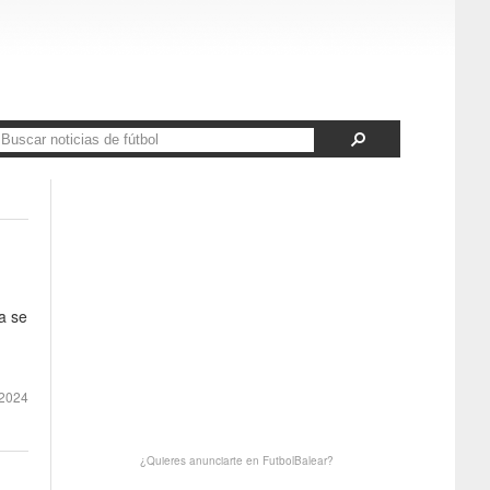
a se
2024
¿Quieres anunciarte en FutbolBalear?