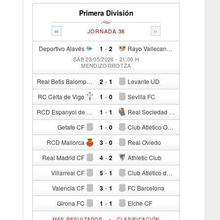
Primera División
«
»
JORNADA 38
Deportivo Alavés
1
-
2
Rayo Vallecano de Madrid
SÁB 23/05/2026 - 21:00 H
MENDIZORROTZA
Real Betis Balompié
2
-
1
Levante UD
RC Celta de Vigo
1
-
0
Sevilla FC
RCD Espanyol de Barcelona
1
-
1
Real Sociedad de Fútbol
Getafe CF
1
-
0
Club Atlético Osasuna
RCD Mallorca
3
-
0
Real Oviedo
Real Madrid CF
4
-
2
Athletic Club
Villarreal CF
5
-
1
Club Atlético de Madrid
Valencia CF
3
-
1
FC Barcelona
Girona FC
1
-
1
Elche CF
-
MÁS RESULTADOS
CLASIFICACIÓN