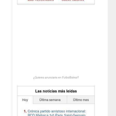
¿Quieres anunciarte en FutbolBalear?
Las noticias más leídas
Hoy
Última semana
Último mes
Crónica partido amistoso internacional:
RCD Mallorca 3-0 Paris Saint-Germain