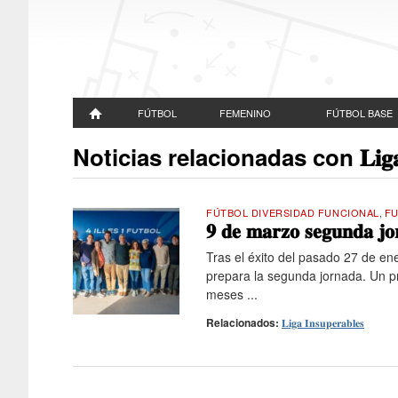
FÚTBOL
FEMENINO
FÚTBOL BASE
Noticias relacionadas con 𝐋𝐢𝐠𝐚 𝐈𝐧𝐬
FÚTBOL DIVERSIDAD FUNCIONAL
,
FU
𝟗 𝐝𝐞 𝐦𝐚𝐫𝐳𝐨 𝐬𝐞𝐠𝐮𝐧𝐝𝐚 𝐣𝐨
Tras el éxito del pasado 27 de e
prepara la segunda jornada. Un pr
meses ...
Relacionados:
𝐋𝐢𝐠𝐚 𝐈𝐧𝐬𝐮𝐩𝐞𝐫𝐚𝐛𝐥𝐞𝐬