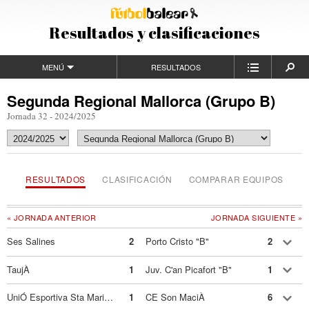
Resultados y clasificaciones
MENÚ
RESULTADOS
Segunda Regional Mallorca (Grupo B)
Jornada 32 - 2024/2025
RESULTADOS
CLASIFICACIÓN
COMPARAR EQUIPOS
« JORNADA ANTERIOR
JORNADA SIGUIENTE »
Ses Salines
2
Porto Cristo "B"
2
TaujÀ
1
Juv. C'an Picafort "B"
1
UniÓ Esportiva Sta Maria "B"
1
CE Son MaciÀ
6