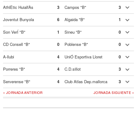
AthlÈtic HuialfÀs
3
Campos "B"
3
Joventut Bunyola
6
Algaida "B"
1
Son VerÍ "B"
1
Sineu "B"
0
CD Consell "B"
0
Poblense "B"
0
A-llubi
4
UniÓ Esportiva Lloret
0
Porreres "B"
4
C.D.sillot
3
Serverense "B"
4
Club Atlas Dep.mallorca
3
« JORNADA ANTERIOR
JORNADA SIGUIENTE »