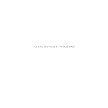
¿Quieres anunciarte en FutbolBalear?