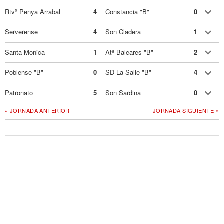
Rtvº Penya Arrabal
4
Constancia "B"
0
Serverense
4
Son Cladera
1
Santa Monica
1
Atº Baleares "B"
2
Poblense "B"
0
SD La Salle "B"
4
Patronato
5
Son Sardina
0
« JORNADA ANTERIOR
JORNADA SIGUIENTE »