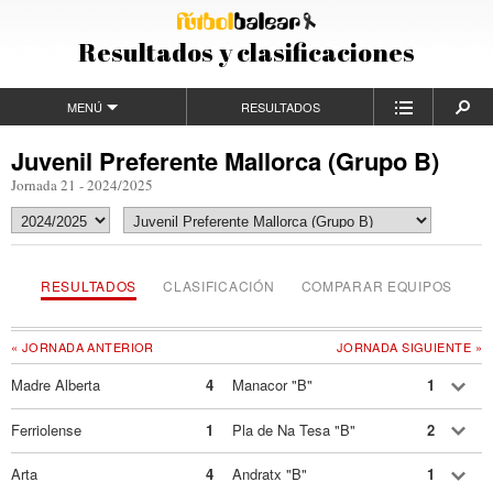
Resultados y clasificaciones
MENÚ
RESULTADOS
Juvenil Preferente Mallorca (Grupo B)
Jornada 21 - 2024/2025
RESULTADOS
CLASIFICACIÓN
COMPARAR EQUIPOS
« JORNADA ANTERIOR
JORNADA SIGUIENTE »
Madre Alberta
4
Manacor "B"
1
Ferriolense
1
Pla de Na Tesa "B"
2
Arta
4
Andratx "B"
1