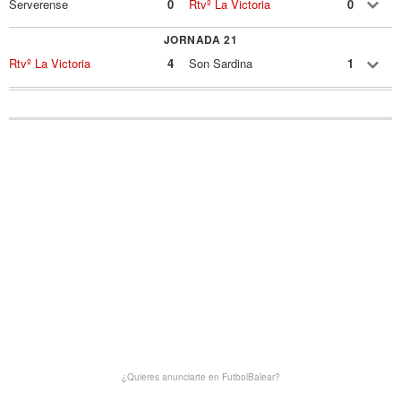
Serverense
0
Rtvº La Victoria
0
JORNADA 21
Rtvº La Victoria
4
Son Sardina
1
¿Quieres anunciarte en FutbolBalear?