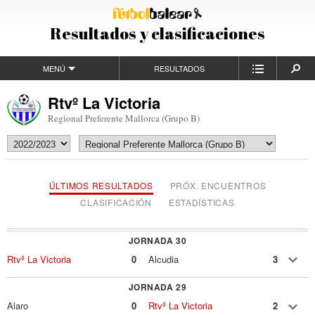
Resultados y clasificaciones
MENÚ
RESULTADOS
Rtvº La Victoria
Regional Preferente Mallorca (Grupo B)
ÚLTIMOS RESULTADOS
PRÓX. ENCUENTROS
CLASIFICACIÓN
ESTADÍSTICAS
JORNADA 30
Rtvº La Victoria
0
Alcudia
3
JORNADA 29
Alaro
0
Rtvº La Victoria
2