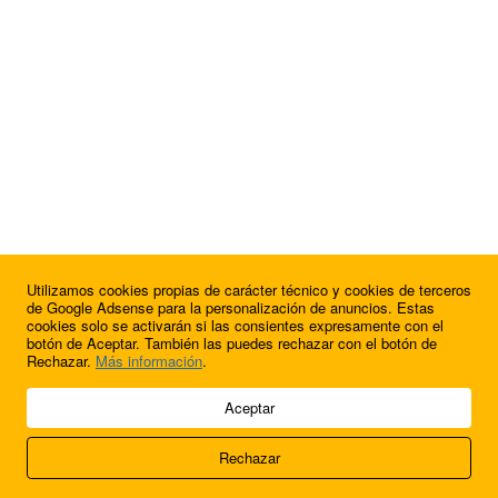
Utilizamos cookies propias de carácter técnico y cookies de terceros
¿Quieres anunciarte en FutbolBalear?
de Google Adsense para la personalización de anuncios. Estas
cookies solo se activarán si las consientes expresamente con el
botón de Aceptar. También las puedes rechazar con el botón de
Rechazar.
Más información
.
© 2009 - 2026 Soluciones Corporativas IP, SL.
Aceptar
Todos los derechos reservados.
Rechazar
Aviso legal
Cookies
Acerca de nosotros
Contacto
Anúnciate en
FútbolBalear