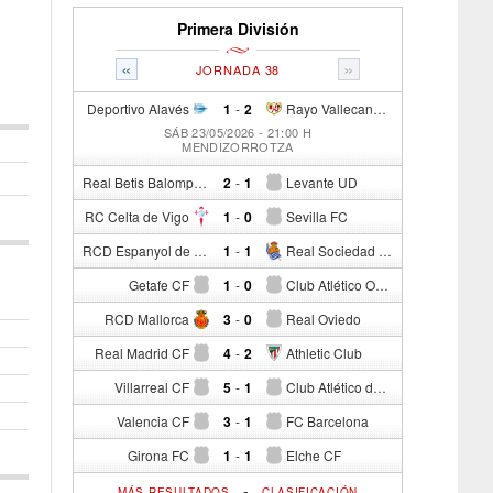
Primera División
«
»
JORNADA 38
Deportivo Alavés
1
-
2
Rayo Vallecano de Madrid
SÁB 23/05/2026 - 21:00 H
MENDIZORROTZA
Real Betis Balompié
2
-
1
Levante UD
RC Celta de Vigo
1
-
0
Sevilla FC
RCD Espanyol de Barcelona
1
-
1
Real Sociedad de Fútbol
Getafe CF
1
-
0
Club Atlético Osasuna
RCD Mallorca
3
-
0
Real Oviedo
Real Madrid CF
4
-
2
Athletic Club
Villarreal CF
5
-
1
Club Atlético de Madrid
Valencia CF
3
-
1
FC Barcelona
Girona FC
1
-
1
Elche CF
-
MÁS RESULTADOS
CLASIFICACIÓN