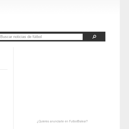
¿Quieres anunciarte en FutbolBalear?