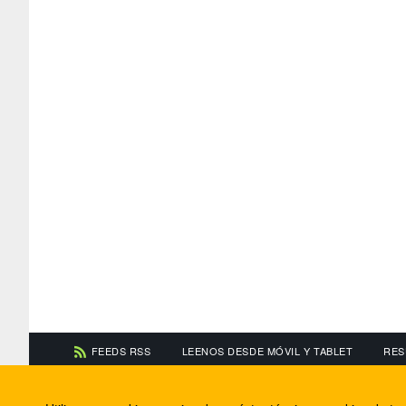
FEEDS RSS
LEENOS DESDE MÓVIL Y TABLET
RES
CONTACTA CON NOSOTROS
ACERCA DE NOSOTR