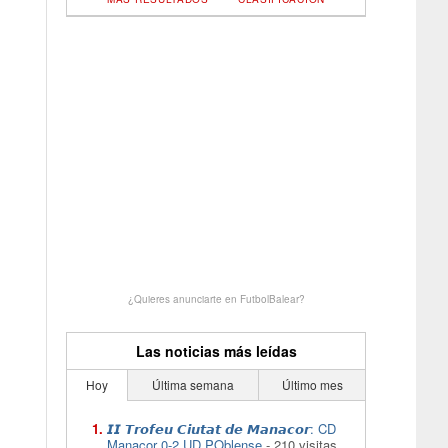
¿Quieres anunciarte en FutbolBalear?
Las noticias más leídas
Hoy
Última semana
Último mes
𝙄𝙄 𝙏𝙧𝙤𝙛𝙚𝙪 𝘾𝙞𝙪𝙩𝙖𝙩 𝙙𝙚 𝙈𝙖𝙣𝙖𝙘𝙤𝙧: CD
Manacor 0-2 UD POblense
- 210 visitas