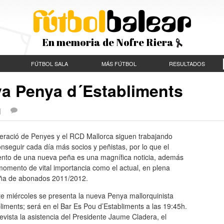
En memoria de Nofre Riera
FÚTBOL SALA
MÁS FÚTBOL
RESULTADOS
va Penya d´Establiments
 |
eració de Penyes y el RCD Mallorca siguen trabajando
nseguir cada día más socios y peñistas, por lo que el
ento de una nueva peña es una magnífica noticia, además
omento de vital importancia como el actual, en plena
a de abonados 2011/2012.
te miércoles se presenta la nueva Penya mallorquinista
liments; será en el Bar Es Pou d’Establiments a las 19:45h.
evista la asistencia del Presidente Jaume Cladera, el