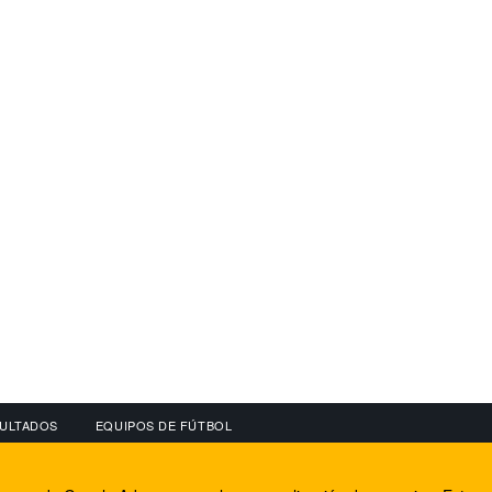
ULTADOS
EQUIPOS DE FÚTBOL
OS
CONECTA CON NOSOTROS
OTROS SERVICIO