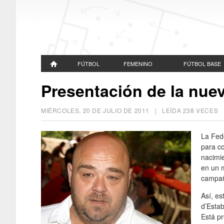
FÚTBOL
FEMENINO
FÚTBOL BASE
Presentación de la nue
MIÉRCOLES, 20 DE JULIO DE 2011
| LEÍDA 238 VECES
La Fed
para co
nacimi
en un m
campañ
Así, es
d’Estab
Está pr