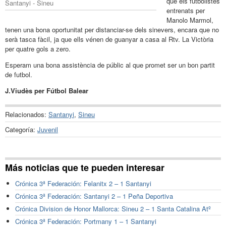
que els futbolistes
Santanyi - Sineu
entrenats per
Manolo Marmol,
tenen una bona oportunitat per distanciar-se dels sinevers, encara que no
serà tasca fàcil, ja que ells vénen de guanyar a casa al Rtv. La Victòria
per quatre gols a zero.
Esperam una bona assistència de públic al que promet ser un bon partit
de futbol.
J.Viudès per Fútbol Balear
Relacionados:
Santanyi
,
Sineu
Categoría:
Juvenil
Más noticias que te pueden interesar
Crónica 3ª Federación: Felanitx 2 – 1 Santanyi
Crónica 3ª Federación: Santanyi 2 – 1 Peña Deportiva
Crónica Division de Honor Mallorca: Sineu 2 – 1 Santa Catalina Atº
Crónica 3ª Federación: Portmany 1 – 1 Santanyi