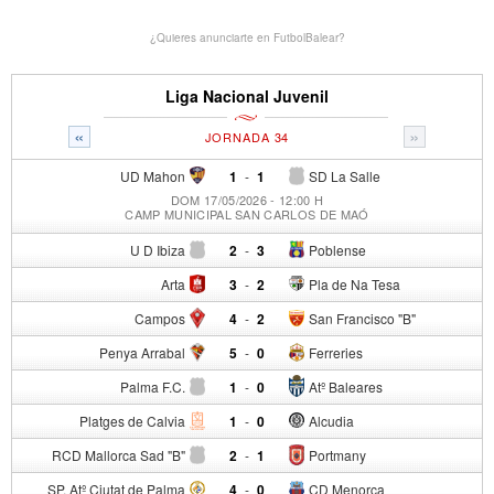
¿Quieres anunciarte en FutbolBalear?
Liga Nacional Juvenil
«
»
JORNADA 34
UD Mahon
1
-
1
SD La Salle
DOM 17/05/2026 - 12:00 H
CAMP MUNICIPAL SAN CARLOS DE MAÓ
U D Ibiza
2
-
3
Poblense
Arta
3
-
2
Pla de Na Tesa
Campos
4
-
2
San Francisco "B"
Penya Arrabal
5
-
0
Ferreries
Palma F.C.
1
-
0
Atº Baleares
Platges de Calvia
1
-
0
Alcudia
RCD Mallorca Sad "B"
2
-
1
Portmany
SP. Atº Ciutat de Palma
4
-
0
CD Menorca