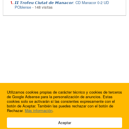
𝙄𝙄 𝙏𝙧𝙤𝙛𝙚𝙪 𝘾𝙞𝙪𝙩𝙖𝙩 𝙙𝙚 𝙈𝙖𝙣𝙖𝙘𝙤𝙧: CD Manacor 0-2 UD
POblense
- 148 visitas
Utilizamos cookies propias de carácter técnico y cookies de terceros
de Google Adsense para la personalización de anuncios. Estas
cookies solo se activarán si las consientes expresamente con el
botón de Aceptar. También las puedes rechazar con el botón de
Rechazar.
Más información
.
© 2009 - 2026 Soluciones Corporativas IP, SL.
Aceptar
Todos los derechos reservados.