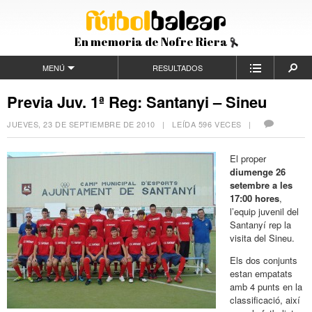
En memoria de Nofre Riera
MENÚ
RESULTADOS
Previa Juv. 1ª Reg: Santanyi – Sineu
JUEVES, 23 DE SEPTIEMBRE DE 2010
| LEÍDA 596 VECES |
El proper
diumenge 26
setembre a les
17:00 hores
,
l’equip juvenil del
Santanyí rep la
visita del Sineu.
Els dos conjunts
estan empatats
amb 4 punts en la
classificació, així