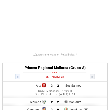
¿Quieres anunciarte en FutbolBalear?
Primera Regional Mallorca (Grupo A)
«
»
JORNADA 34
Arta
3
-
2
Ses Salines
DOM 17/05/2026 - 17:00 H
SES PESQUERES (ARTÁ) F-11
Alqueria
2
-
2
Montaura
Campanet
3
-
0
Llosetense "B"