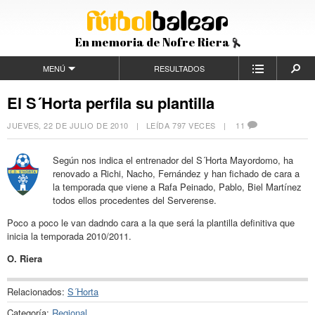
En memoria de Nofre Riera
MENÚ
RESULTADOS
El S´Horta perfila su plantilla
JUEVES, 22 DE JULIO DE 2010
| LEÍDA 797 VECES |
11
Según nos indica el entrenador del S´Horta Mayordomo, ha
renovado a Richi, Nacho, Fernández y han fichado de cara a
la temporada que viene a Rafa Peinado, Pablo, Biel Martínez
todos ellos procedentes del Serverense.
Poco a poco le van dadndo cara a la que será la plantilla definitiva que
inicia la temporada 2010/2011.
O. Riera
Relacionados:
S´Horta
Categoría:
Regional