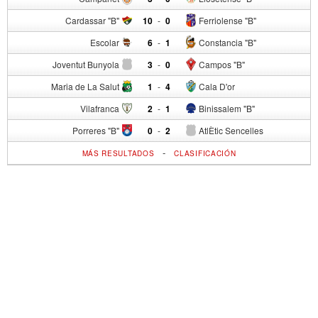
Cardassar "B"
10
-
0
Ferriolense "B"
Escolar
6
-
1
Constancia "B"
Joventut Bunyola
3
-
0
Campos "B"
Maria de La Salut
1
-
4
Cala D'or
Vilafranca
2
-
1
Binissalem "B"
Porreres "B"
0
-
2
AtlÈtic Sencelles
-
MÁS RESULTADOS
CLASIFICACIÓN