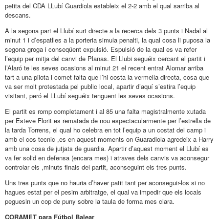
petita del CDA LLubí Guardiola estableix el 2-2 amb el qual sarriba al
descans.
A la segona part el Llubí surt directe a la recerca dels 3 punts i Nadal al
minut 1 i d’espatlles a la porteria simula penalti, la qual cosa li puposa la
segona groga i conseqüent expulsió. Espulsió de la qual es va refer
l’equip per mitja del canvi de Planas. El Llubi seguéix cercant el partit i
l’Alaró te les seves ocasions al minut 21 el recent entrat Alomar arriba
tart a una pilota i comet falta que l’hi costa la vermella directa, cosa que
va ser molt protestada pel public local, apartir d’aquí s’estira l’equip
visitant, peró el LLubí seguéix tenguent les seves ocasions.
El partit es romp completament i al 85 una falta magistralmente xutada
per Esteve Florit es rematada de nou espectacularmente per l’estrella de
la tarda Torrens, el qual ho celebra en tot l’equip a un costat del camp i
amb el cos tecnic ,es en aquest moments on Guaradiola agredeix a Harry
amb una cosa de jutjats de guardia. Apartir d’aquest moment el Llubí es
va fer solid en defensa (encara mes) i atraves dels canvis va aconsegur
controlar els ,minuts finals del partit, aconseguint els tres punts.
Uns tres punts que no hauria d’haver patit tant per aconseguir-los si no
hagues estat per el pesim arbitratge, el qual va impedir que els locals
peguesin un cop de puny sobre la taula de forma mes clara.
CORAMET para Fútbol Balear