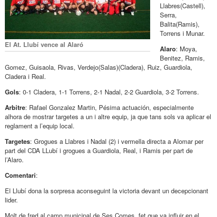
Llabres(Castell),
Serra,
Balita(Ramis),
Torrens i Munar.
El At. Llubí vence al Alaró
Alaro
: Moya,
Benitez, Ramis,
Gomez, Guisaola, Rivas, Verdejo(Salas)(Cladera), Ruiz, Guardiola,
Cladera i Real.
Gols
: 0-1 Cladera, 1-1 Torrens, 2-1 Nadal, 2-2 Guardiola, 3-2 Torrens.
Arbitre
: Rafael Gonzalez Martin, Pésima actuación, especialmente
alhora de mostrar targetes a un i altre equip, ja que tans sols va aplicar el
reglament a l’equip local.
Targetes
: Grogues a Llabres i Nadal (2) i vermella directa a Alomar per
part del CDA LLubí i grogues a Guardiola, Real, i Ramis per part de
l’Alaro.
Comentari
:
El Llubí dona la sorpresa aconseguint la victoria devant un decepcionant
lider.
Molt de fred al camp municipal de Ses Comes, fet que va influir en el