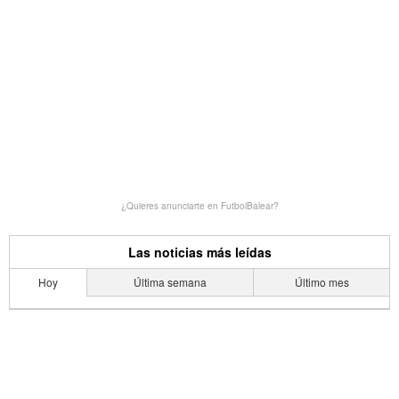
¿Quieres anunciarte en FutbolBalear?
Las noticias más leídas
Hoy
Última semana
Último mes