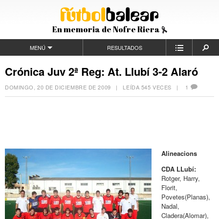
En memoria de Nofre Riera
MENÚ
RESULTADOS
Crónica Juv 2ª Reg: At. Llubí 3-2 Alaró
DOMINGO, 20 DE DICIEMBRE DE 2009
| LEÍDA 545 VECES |
1
Alineacions
CDA LLubí:
Rotger, Harry,
Florit,
Povetes(Planas),
Nadal,
Cladera(Alomar),