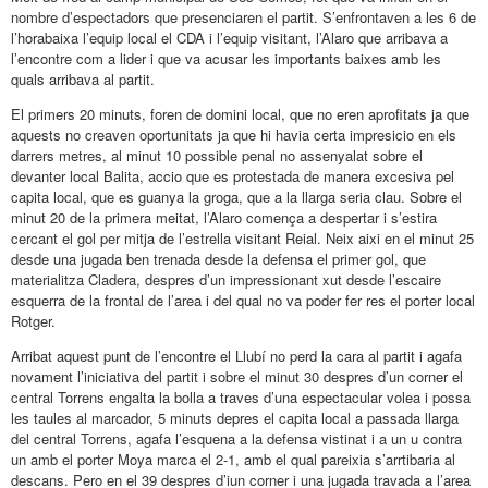
nombre d’espectadors que presenciaren el partit. S’enfrontaven a les 6 de
l’horabaixa l’equip local el CDA i l’equip visitant, l’Alaro que arribava a
l’encontre com a lider i que va acusar les importants baixes amb les
quals arribava al partit.
El primers 20 minuts, foren de domini local, que no eren aprofitats ja que
aquests no creaven oportunitats ja que hi havia certa impresicio en els
darrers metres, al minut 10 possible penal no assenyalat sobre el
devanter local Balita, accio que es protestada de manera excesiva pel
capita local, que es guanya la groga, que a la llarga seria clau. Sobre el
minut 20 de la primera meitat, l’Alaro comença a despertar i s’estira
cercant el gol per mitja de l’estrella visitant Reial. Neix aixi en el minut 25
desde una jugada ben trenada desde la defensa el primer gol, que
materialitza Cladera, despres d’un impressionant xut desde l’escaire
esquerra de la frontal de l’area i del qual no va poder fer res el porter local
Rotger.
Arribat aquest punt de l’encontre el Llubí no perd la cara al partit i agafa
novament l’iniciativa del partit i sobre el minut 30 despres d’un corner el
central Torrens engalta la bolla a traves d’una espectacular volea i possa
les taules al marcador, 5 minuts depres el capita local a passada llarga
del central Torrens, agafa l’esquena a la defensa vistinat i a un u contra
un amb el porter Moya marca el 2-1, amb el qual pareixia s’arrtibaria al
descans. Pero en el 39 despres d’iun corner i una jugada travada a l’area