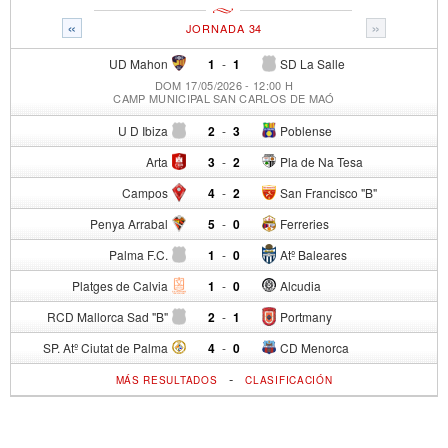
«
»
JORNADA 34
UD Mahon
1
-
1
SD La Salle
DOM 17/05/2026 - 12:00 H
CAMP MUNICIPAL SAN CARLOS DE MAÓ
U D Ibiza
2
-
3
Poblense
Arta
3
-
2
Pla de Na Tesa
Campos
4
-
2
San Francisco "B"
Penya Arrabal
5
-
0
Ferreries
Palma F.C.
1
-
0
Atº Baleares
Platges de Calvia
1
-
0
Alcudia
RCD Mallorca Sad "B"
2
-
1
Portmany
SP. Atº Ciutat de Palma
4
-
0
CD Menorca
-
MÁS RESULTADOS
CLASIFICACIÓN