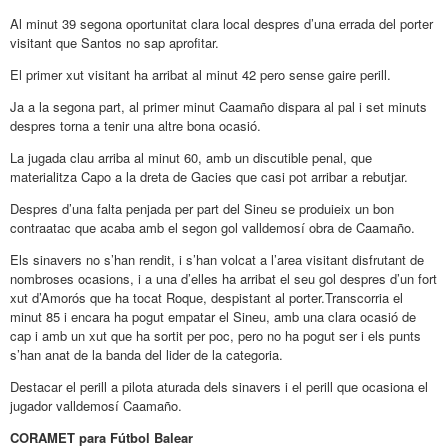
Al minut 39 segona oportunitat clara local despres d’una errada del porter
visitant que Santos no sap aprofitar.
El primer xut visitant ha arribat al minut 42 pero sense gaire perill.
Ja a la segona part, al primer minut Caamaño dispara al pal i set minuts
despres torna a tenir una altre bona ocasió.
La jugada clau arriba al minut 60, amb un discutible penal, que
materialitza Capo a la dreta de Gacies que casi pot arribar a rebutjar.
Despres d’una falta penjada per part del Sineu se produieix un bon
contraatac que acaba amb el segon gol valldemosí obra de Caamaño.
Els sinavers no s’han rendit, i s’han volcat a l’area visitant disfrutant de
nombroses ocasions, i a una d’elles ha arribat el seu gol despres d’un fort
xut d’Amorós que ha tocat Roque, despistant al porter.Transcorria el
minut 85 i encara ha pogut empatar el Sineu, amb una clara ocasió de
cap i amb un xut que ha sortit per poc, pero no ha pogut ser i els punts
s’han anat de la banda del lider de la categoria.
Destacar el perill a pilota aturada dels sinavers i el perill que ocasiona el
jugador valldemosí Caamaño.
CORAMET para Fútbol Balear