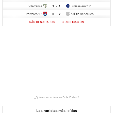
Vilafranca
2
-
1
Binissalem "B"
Porreres "B"
0
-
2
AtlÈtic Sencelles
-
MÁS RESULTADOS
CLASIFICACIÓN
¿Quieres anunciarte en FutbolBalear?
Las noticias más leídas