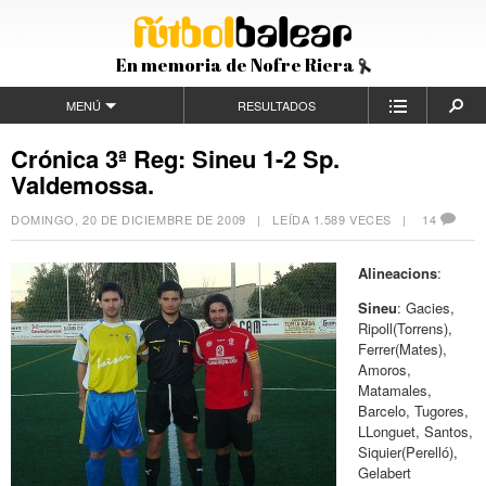
En memoria de Nofre Riera
MENÚ
RESULTADOS
Crónica 3ª Reg: Sineu 1-2 Sp.
Valdemossa.
DOMINGO, 20 DE DICIEMBRE DE 2009
| LEÍDA 1.589 VECES |
14
Alineacions
:
Sineu
: Gacies,
Ripoll(Torrens),
Ferrer(Mates),
Amoros,
Matamales,
Barcelo, Tugores,
LLonguet, Santos,
Siquier(Perelló),
Gelabert