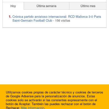
Hoy
Última semana
Último mes
Crónica partido amistoso internacional: RCD Mallorca 3-0 Paris
Saint-Germain Football Club
- 156 visitas
Utilizamos cookies propias de carácter técnico y cookies de terceros
de Google Adsense para la personalización de anuncios. Estas
cookies solo se activarán si las consientes expresamente con el
botón de Aceptar. También las puedes rechazar con el botón de
Rechazar.
Más información
.