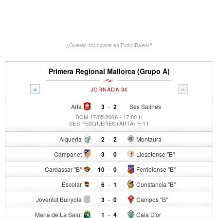
¿Quieres anunciarte en FutbolBalear?
Primera Regional Mallorca (Grupo A)
«
»
JORNADA 34
Arta
3
-
2
Ses Salines
DOM 17/05/2026 - 17:00 H
SES PESQUERES (ARTÁ) F-11
Alqueria
2
-
2
Montaura
Campanet
3
-
0
Llosetense "B"
Cardassar "B"
10
-
0
Ferriolense "B"
Escolar
6
-
1
Constancia "B"
Joventut Bunyola
3
-
0
Campos "B"
Maria de La Salut
1
-
4
Cala D'or