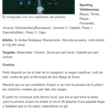
Sporting
Valldemossa:
Bauça, Torres,
El colegiado con los capitanes del partido
Roque,
Fernandez,
Jimenez I(Santandreu)(Bennasser), Jimenez II, Calafell, Perez I,
Caamaño(Mas), Perez II, Capo
Arbitre
: Sr Anibal Rodriguez Bustamante. Discreta actuació, molt estatic
al mig del camp.
Targetes
: Matamales i Santos ,David per part local i Calafell per part
visitant
Cronica
:
Partit disputat en tre el lider de la categoria i el segon clasificat, molt de
fred i molta de gent al Municipal de Son Matgi de Sineu
Resultat que se pot considerar d’injust si se mira la posesio de la pilota i
les ocasions creades per part dels dos equips.
El partit ha començat amb domini local, que era el que tenia la pilota
,pero la primera ocasio ha arribat al minut 28 despres d’una pasada llarga
a Gelabert que no ha sabut materialitzar en gol.