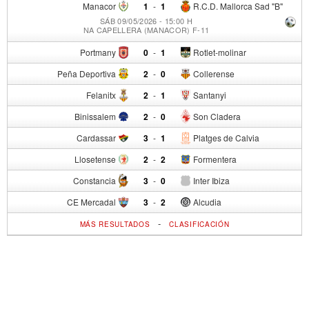
Manacor
1
-
1
R.C.D. Mallorca Sad "B"
SÁB 09/05/2026 - 15:00 H
NA CAPELLERA (MANACOR) F-11
Portmany
0
-
1
Rotlet-molinar
Peña Deportiva
2
-
0
Collerense
Felanitx
2
-
1
Santanyi
Binissalem
2
-
0
Son Cladera
Cardassar
3
-
1
Platges de Calvia
Llosetense
2
-
2
Formentera
Constancia
3
-
0
Inter Ibiza
CE Mercadal
3
-
2
Alcudia
-
MÁS RESULTADOS
CLASIFICACIÓN