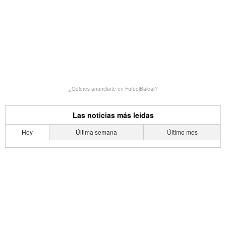
¿Quieres anunciarte en FutbolBalear?
Las noticias más leídas
Hoy
Última semana
Último mes