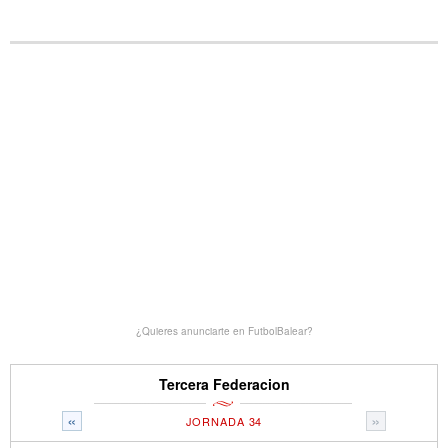
¿Quieres anunciarte en FutbolBalear?
Tercera Federacion
«
»
JORNADA 34