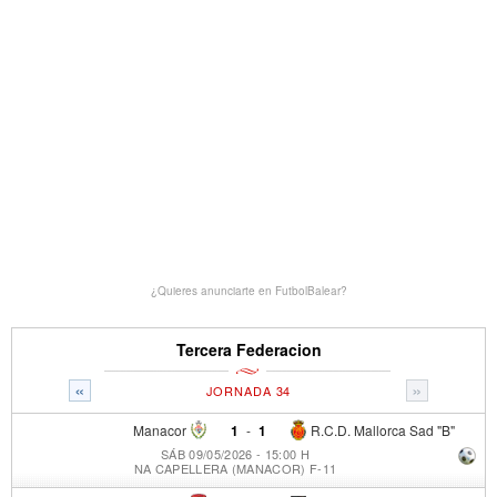
¿Quieres anunciarte en FutbolBalear?
Tercera Federacion
«
»
JORNADA 34
Manacor
1
-
1
R.C.D. Mallorca Sad "B"
SÁB 09/05/2026 - 15:00 H
NA CAPELLERA (MANACOR) F-11