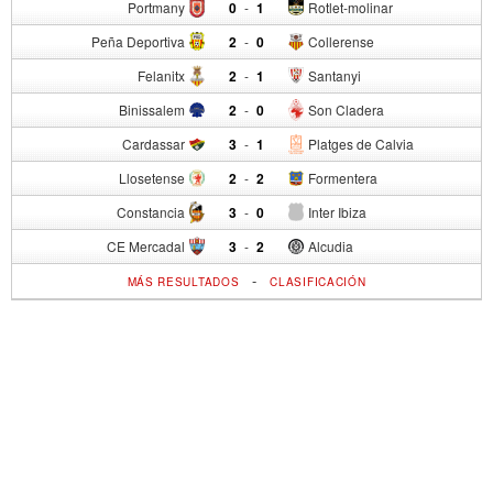
Portmany
0
-
1
Rotlet-molinar
Peña Deportiva
2
-
0
Collerense
Felanitx
2
-
1
Santanyi
Binissalem
2
-
0
Son Cladera
Cardassar
3
-
1
Platges de Calvia
Llosetense
2
-
2
Formentera
Constancia
3
-
0
Inter Ibiza
CE Mercadal
3
-
2
Alcudia
-
MÁS RESULTADOS
CLASIFICACIÓN