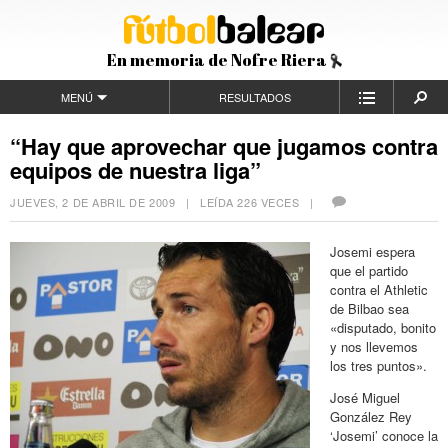
En memoria de Nofre Riera
MENÚ
RESULTADOS
“Hay que aprovechar que jugamos contra
equipos de nuestra liga”
JUEVES, 2 DE ABRIL DE 2009
| LEÍDA 226 VECES |
Josemi espera
que el partido
contra el Athletic
de Bilbao sea
«disputado, bonito
y nos llevemos
los tres puntos».
José Miguel
González Rey
‘Josemi’ conoce la