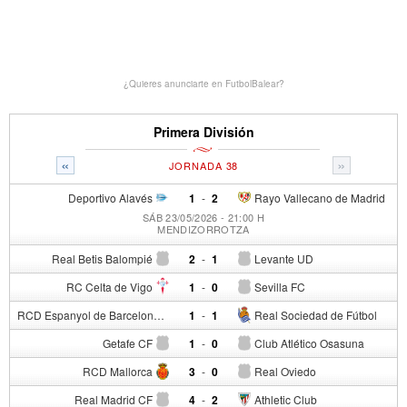
¿Quieres anunciarte en FutbolBalear?
Primera División
«
»
JORNADA 38
Deportivo Alavés
1
-
2
Rayo Vallecano de Madrid
SÁB 23/05/2026 - 21:00 H
MENDIZORROTZA
Real Betis Balompié
2
-
1
Levante UD
RC Celta de Vigo
1
-
0
Sevilla FC
RCD Espanyol de Barcelona
1
-
1
Real Sociedad de Fútbol
Getafe CF
1
-
0
Club Atlético Osasuna
RCD Mallorca
3
-
0
Real Oviedo
Real Madrid CF
4
-
2
Athletic Club